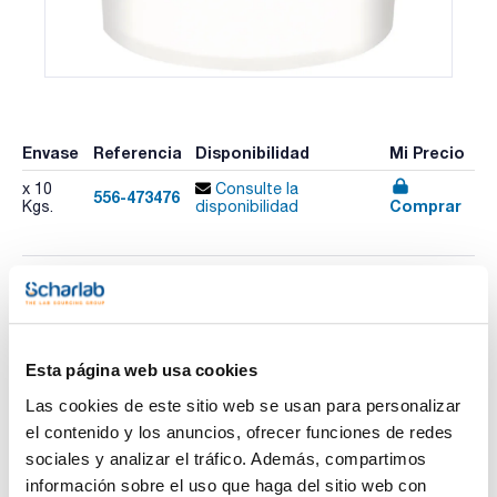
Envase
Referencia
Disponibilidad
Mi Precio
x 10
Consulte la
556-473476
Comprar
Kgs.
disponibilidad
Imprimir ficha de
producto
Características
Descripción : Neodisher® LaboClean UW, cubo
Esta página web usa cookies
Capacidad (kg) : 10
Pack (u.) : 1
Las cookies de este sitio web se usan para personalizar
Ver más
el contenido y los anuncios, ofrecer funciones de redes
Detergente en polvo ligeramente alcalino para la limpieza a
máquina de vidrios y otros utensilios técnicos de laboratorio.
sociales y analizar el tráfico. Además, compartimos
Especial para la limpieza a máquina de vidrio en laboratorios
información sobre el uso que haga del sitio web con
de análisis de agua, en institutos de serología y en la