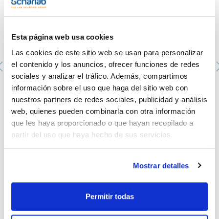
Esta página web usa cookies
Las cookies de este sitio web se usan para personalizar
el contenido y los anuncios, ofrecer funciones de redes
sociales y analizar el tráfico. Además, compartimos
información sobre el uso que haga del sitio web con
Placa Petri Ø 55 mm Esteriles.
nuestros partners de redes sociales, publicidad y análisis
00200201.B
web, quienes pueden combinarla con otra información
Envase
: x 1200 u.
que les haya proporcionado o que hayan recopilado a
Disponibilidad
Ver stock
:
partir del uso que haya hecho de sus servicios.
Mi precio
Comprar
:
Mostrar detalles
Permitir todas
Documentación técnica