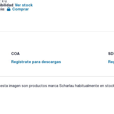
: x u.
ibilidad
Ver stock
:
cio
Comprar
:
COA
SDS
Regístrate para descargas
Re
sta imagen son productos marca Scharlau habitualmente en stock, 