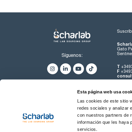
Suscríb
Scharl
Gato Pé
Sentmen
Síguenos:
T
+349
F
+349
consul
Esta página web usa cook
Las cookies de este sitio 
redes sociales y analizar 
con nuestros partners de r
Sobre 
información que les haya 
servicios.
Condiciones de uso
Cond