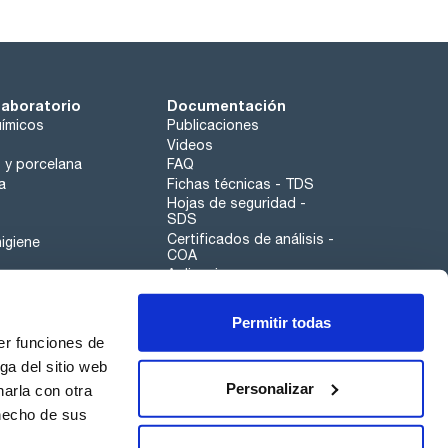
laboratorio
Documentación
ímicos
Publicaciones
Videos
o y porcelana
FAQ
a
Fichas técnicas - TDS
Hojas de seguridad -
SDS
Certificados de análisis -
igiene
COA
Aplicaciones
Tabla Periódica
Permitir todas
Scharlau leathergoods
er funciones de
Canal de denuncias
ga del sitio web
Personalizar
arla con otra
otros
 hecho de sus
Calidad
Sostenibilidad