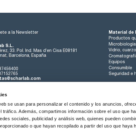
Material de 
ete a la Newsletter
Productos qu
Microbiología
ab S.L.
Vidrio, cuarz
rez, 33. Pol. Ind. Mas d’en Cisa E08181
at, Barcelona, España
Cromatografí
Equipos
Consumible
37456400
37152765
Seguridad e h
tas@scharlab.com
ies
web se usan para personalizar el contenido y los anuncios, ofrec
el tráfico. Además, compartimos información sobre el uso que ha
edes sociales, publicidad y análisis web, quienes pueden combin
nosotros
Eventos
Contacta
Noticias
Trabaja con nos
proporcionado o que hayan recopilado a partir del uso que haya
iciones de venta
Política de cookies
Política de privacidad