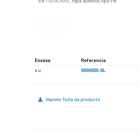
EN 13034.2005, ropa química tipo PB
Envase
Referencia
0000020-XL
x u.
Imprimir ficha de producto