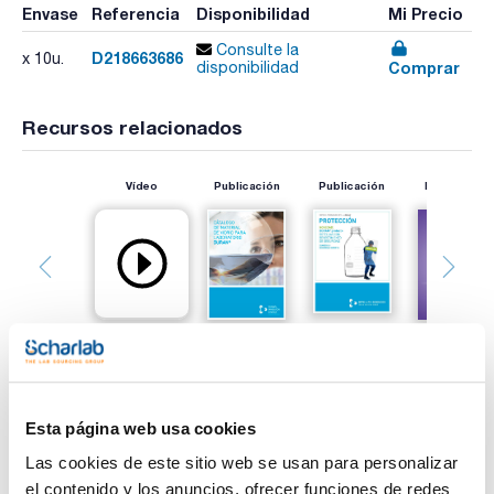
Envase
Referencia
Disponibilidad
Mi Precio
Consulte la
D218663686
x 10u.
Comprar
disponibilidad
Recursos relacionados
Vídeo
Publicación
Publicación
Publicación
Esta página web usa cookies
Imprimir ficha de
producto
Las cookies de este sitio web se usan para personalizar
Características
Capacidad (mL) : 250
el contenido y los anuncios, ofrecer funciones de redes