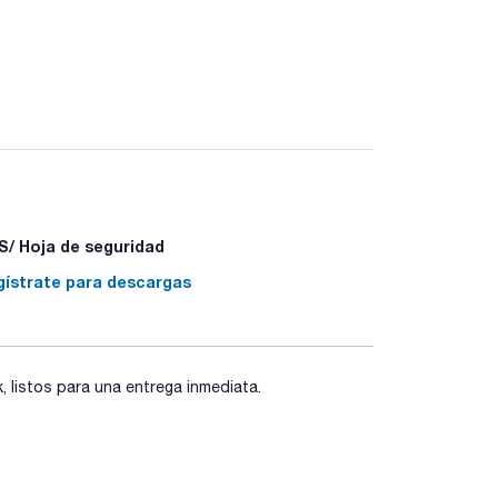
industria farmacéutica y biotecnológica. Sus
n GMP de medicamentos farmacéuticos y productos
 APIs, intermediarios para drogas a granel,
tir de vidrio borosilicato EP/USP Tipo I, los
ca y térmica. Disponibles desde 25mL hasta 20L,
te como ámbar.
/ Hoja de seguridad
gístrate para descargas
listos para una entrega inmediata.