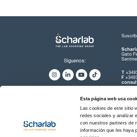
Suscríb
Scharl
Gato Pé
Sentmen
Síguenos:
T
+349
F
+349
consul
Esta página web usa cook
Las cookies de este sitio 
redes sociales y analizar 
con nuestros partners de r
Sobre 
información que les haya 