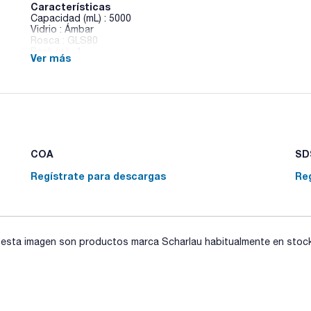
Características
Capacidad (mL) : 5000
Vidrio : Ámbar
Rosca : GLS80
Pack (u.) : 1
Ver más
Frascos PURE, diseñados para cumplir las necesidades de la 
características y calidad permiten su uso en la producció
biotecnológicos; así como el almacenamiento y transporte de
excipientes y medios de cultivo. Frascos ISO fabricados a par
cuales se complementan con tapas de alta resistencia quími
con diversos tamaños de cuello, tanto en vidrio transparen
COA
SDS
Regístrate para descargas
Re
sta imagen son productos marca Scharlau habitualmente en stock, 