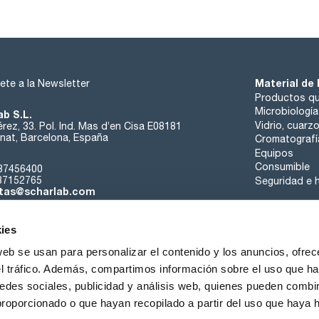
Material de 
ete a la Newsletter
Productos qu
Microbiología
ab S.L.
Vidrio, cuarz
rez, 33. Pol. Ind. Mas d’en Cisa E08181
at, Barcelona, España
Cromatografí
Equipos
Consumible
37456400
37152765
Seguridad e h
tas@scharlab.com
ies
web se usan para personalizar el contenido y los anuncios, ofrec
el tráfico. Además, compartimos información sobre el uso que ha
edes sociales, publicidad y análisis web, quienes pueden combin
nosotros
Eventos
Contacta
Noticias
Trabaja con nos
proporcionado o que hayan recopilado a partir del uso que haya