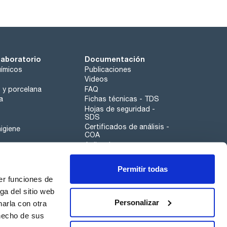
laboratorio
Documentación
ímicos
Publicaciones
Videos
o y porcelana
FAQ
a
Fichas técnicas - TDS
Hojas de seguridad -
SDS
Certificados de análisis -
igiene
COA
Aplicaciones
Tabla Periódica
Permitir todas
Scharlau leathergoods
er funciones de
Canal de denuncias
ga del sitio web
Personalizar
arla con otra
otros
 hecho de sus