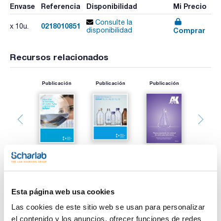
Envase
Referencia
Disponibilidad
Mi Precio
Consulte la
0218010851
x 10u.
Comprar
disponibilidad
Recursos relacionados
Publicación
Publicación
Publicación
Esta página web usa cookies
Imprimir ficha de
producto
Las cookies de este sitio web se usan para personalizar
Características
Capacidad (ml) : 10
el contenido y los anuncios, ofrecer funciones de redes