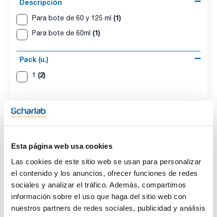
Descripción
(1)
Para bote de 60 y 125 ml
(1)
Para bote de 60ml
Pack (u.)
(2)
1
Esta página web usa cookies
Descripción
Pack (u.)
Las cookies de este sitio web se usan para personalizar
Para bote de 60 y
1
el contenido y los anuncios, ofrecer funciones de redes
125 ml
sociales y analizar el tráfico. Además, compartimos
Referencia
Envase
Precio
información sobre el uso que haga del sitio web con
038-080003
Comprar
x u.
nuestros partners de redes sociales, publicidad y análisis
Disponibilidad