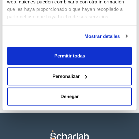
web, quienes pueden combinarla con otra información
Ver stock
que les haya proporcionado o que hayan recopilado a
partir del uso que haya hecho de sus servicios.
Mostrar detalles
Descripción
Pack (u.)
Para bote de 60ml
1
Permitir todas
Referencia
Envase
Precio
038-080005
Comprar
x u.
Personalizar
Disponibilidad
Ver stock
Denegar