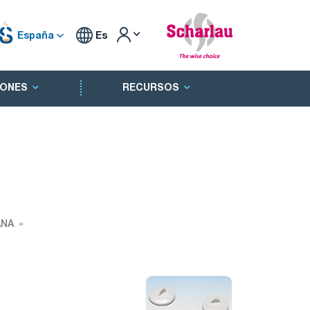
España
Es
ONES
RECURSOS
ANA