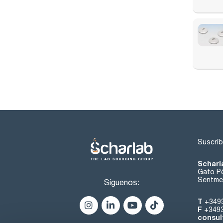
Suscríb
Scharl
Gato Pé
Sentmen
Síguenos:
T
+349
F
+349
consul