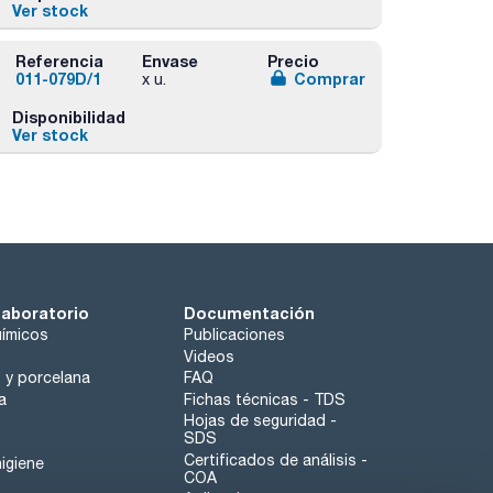
Ver stock
Referencia
Envase
Precio
011-079D/1
Comprar
x u.
Disponibilidad
Ver stock
laboratorio
Documentación
ímicos
Publicaciones
Videos
o y porcelana
FAQ
a
Fichas técnicas - TDS
Hojas de seguridad -
SDS
Certificados de análisis -
igiene
COA