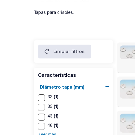
Tapas para crisoles.
Limpiar filtros
Características
Diámetro tapa (mm)
(1)
32
(1)
35
(1)
43
(1)
46
+Ver más