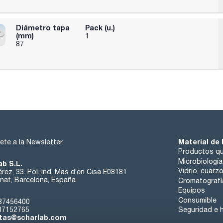
Diámetro tapa
Pack (u.)
(mm)
1
87
Material de 
ete a la Newsletter
Productos qu
Microbiología
ab S.L.
Vidrio, cuarz
rez, 33. Pol. Ind. Mas d’en Cisa E08181
at, Barcelona, España
Cromatografí
Equipos
Consumible
37456400
37152765
Seguridad e h
tas@scharlab.com