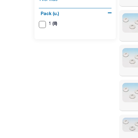
Pack (u.)
(8)
1