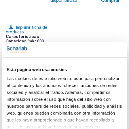
Comprar
disponibilidad
Imprimir ficha de
producto
Características
Capacidad (ml) : 600
Diámetro (mm) : 140
Altura (mm) : 80
Pack (u.) : 1
Ver más
Acorde norma DIN 12 336. Con pico. Autoclavable. Vidrio
borosilicato.
Esta página web usa cookies
Las cookies de este sitio web se usan para personalizar
Documentación técnica
el contenido y los anuncios, ofrecer funciones de redes
sociales y analizar el tráfico. Además, compartimos
TDS / Ficha técnica
COA
información sobre el uso que haga del sitio web con
nuestros partners de redes sociales, publicidad y análisis
Regístrate para
Regístrate para
descargas
descargas
web, quienes pueden combinarla con otra información
SDS/ Hoja de seguridad
que les haya proporcionado o que hayan recopilado a
Regístrate para
partir del uso que haya hecho de sus servicios.