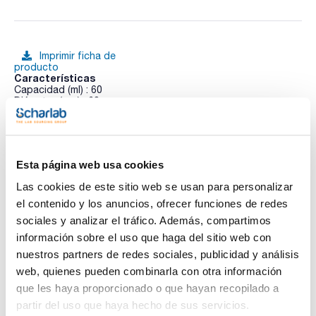
Imprimir ficha de
producto
Características
Capacidad (ml) : 60
Diámetro (mm) : 60
Altura (mm) : 35
Pack (u.) : 1
Ver más
Acorde norma DIN 12 337. Sin pico. Autoclavable. Vidrio
borosilicato.
Esta página web usa cookies
Las cookies de este sitio web se usan para personalizar
Documentación técnica
el contenido y los anuncios, ofrecer funciones de redes
sociales y analizar el tráfico. Además, compartimos
TDS / Ficha técnica
COA
información sobre el uso que haga del sitio web con
Regístrate para
Regístrate para
nuestros partners de redes sociales, publicidad y análisis
descargas
descargas
web, quienes pueden combinarla con otra información
SDS/ Hoja de seguridad
que les haya proporcionado o que hayan recopilado a
Regístrate para
partir del uso que haya hecho de sus servicios.
descargas