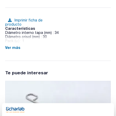
Imprimir ficha de
producto
Características
Diámetro interno tapa (mm) : 34
Diámetro crisol (mm) : 30
Pack (u.) : 1
Ver más
Tapas de cuarzo para crisol transparente
Te puede interesar