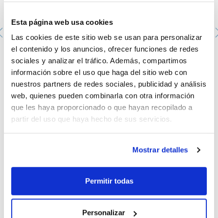
Esta página web usa cookies
Las cookies de este sitio web se usan para personalizar
el contenido y los anuncios, ofrecer funciones de redes
sociales y analizar el tráfico. Además, compartimos
Pinza para crisoles. Con gollete y puntas curvas, acero
inoxidable. Largo total (mm): 300
información sobre el uso que haga del sitio web con
0191010430
nuestros partners de redes sociales, publicidad y análisis
Envase
: x u.
web, quienes pueden combinarla con otra información
Disponibilidad
Ver stock
:
Mi precio
Comprar
:
que les haya proporcionado o que hayan recopilado a
partir del uso que haya hecho de sus servicios.
Mostrar detalles
Documentación técnica
Permitir todas
TDS / Ficha técnica
COA
Regístrate para
Regístrate para
Personalizar
descargas
descargas