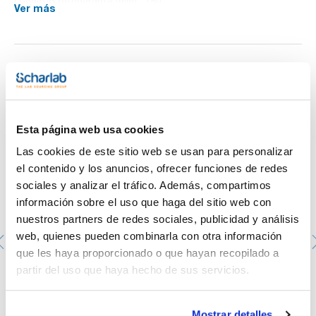
Longitud refrigerante (mm) : 150
Ver más
Pack (u.) : 1
Columna-refrigerante para microdestilación
Te puede interesar
Esta página web usa cookies
Las cookies de este sitio web se usan para personalizar
el contenido y los anuncios, ofrecer funciones de redes
sociales y analizar el tráfico. Además, compartimos
información sobre el uso que haga del sitio web con
nuestros partners de redes sociales, publicidad y análisis
web, quienes pueden combinarla con otra información
que les haya proporcionado o que hayan recopilado a
partir del uso que haya hecho de sus servicios.
Brida de seguridad con unión roscada para oliva 8/9 y
tubo de goma
073-009919
Mostrar detalles