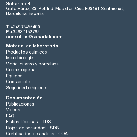
Scharlab S.L.
Gato Pérez, 33. Pol. Ind. Mas d’en Cisa E08181 Sentmenat,
Barcelona, España
T
+34937456400
F
+34937152765
consultas@scharlab.com
Material de laboratorio
Productos químicos
Microbiología
Vidrio, cuarzo y porcelana
Cromatografía
Equipos
Consumible
Seguridad e higiene
Documentación
Publicaciones
Videos
FAQ
Fichas técnicas - TDS
Hojas de seguridad - SDS
Certificados de análisis - COA