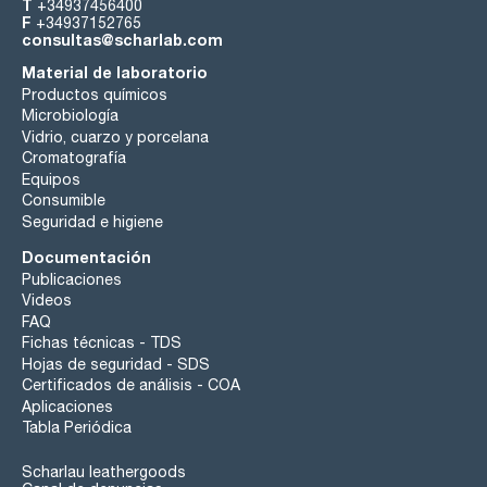
T
+34937456400
F
+34937152765
consultas@scharlab.com
Material de laboratorio
Productos químicos
Microbiología
Vidrio, cuarzo y porcelana
Cromatografía
Equipos
Consumible
Seguridad e higiene
Documentación
Publicaciones
Videos
FAQ
Fichas técnicas - TDS
Hojas de seguridad - SDS
Certificados de análisis - COA
Aplicaciones
Tabla Periódica
Scharlau leathergoods