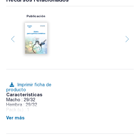
Publicación
Imprimir ficha de
producto
Características
Macho : 29/32
Hembra : 29/32
Pack (u.) : 1
Ver más
Bola Kjeldahl, recta