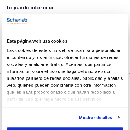
Te puede interesar
Esta página web usa cookies
Las cookies de este sitio web se usan para personalizar
el contenido y los anuncios, ofrecer funciones de redes
sociales y analizar el tráfico. Además, compartimos
información sobre el uso que haga del sitio web con
nuestros partners de redes sociales, publicidad y análisis
web, quienes pueden combinarla con otra información
que les haya proporcionado o que hayan recopilado a
Silicona pasta A, EssentQ®, para engrase a alta
temperatura
partir del uso que haya hecho de sus servicios.
SI00330100
Envase
: x 100 g :: Botella de plástico
Disponibilidad
Ver stock
:
Mostrar detalles
Mi precio
Comprar
: