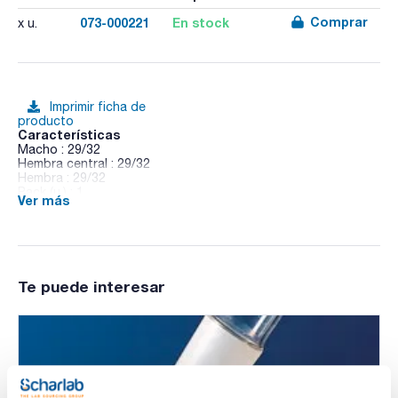
Comprar
073-000221
En stock
x u.
Imprimir ficha de
producto
Características
Macho : 29/32
Hembra central : 29/32
Hembra : 29/32
Pack (u.) : 1
Ver más
Pieza bifurcada para destilación, brazos paralelos
Te puede interesar