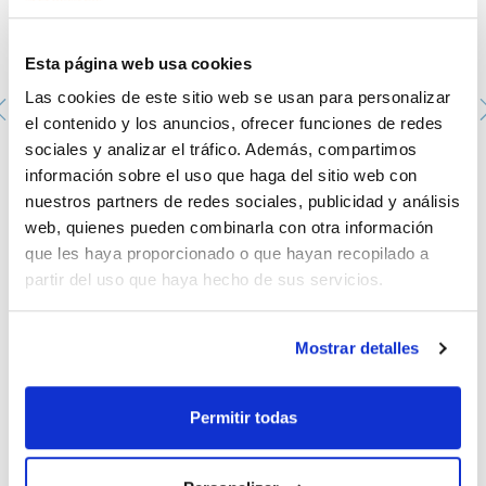
Esta página web usa cookies
Las cookies de este sitio web se usan para personalizar
el contenido y los anuncios, ofrecer funciones de redes
sociales y analizar el tráfico. Además, compartimos
información sobre el uso que haga del sitio web con
Fundas Uniones Conicas 29/32 PTFE Kartel
nuestros partners de redes sociales, publicidad y análisis
425-001041
web, quienes pueden combinarla con otra información
Envase
: x 10 u.
Disponibilidad
Ver stock
:
que les haya proporcionado o que hayan recopilado a
Mi precio
Comprar
:
partir del uso que haya hecho de sus servicios.
Mostrar detalles
Documentación técnica
Permitir todas
TDS / Ficha técnica
COA