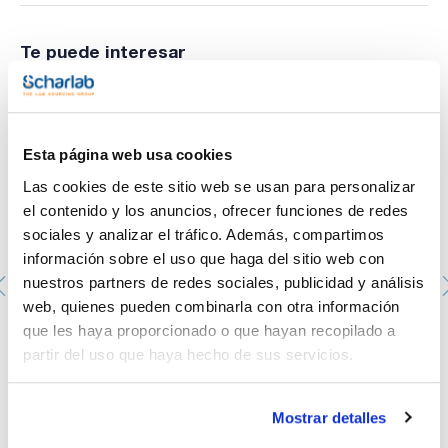
Te puede interesar
Esta página web usa cookies
Las cookies de este sitio web se usan para personalizar
el contenido y los anuncios, ofrecer funciones de redes
sociales y analizar el tráfico. Además, compartimos
información sobre el uso que haga del sitio web con
nuestros partners de redes sociales, publicidad y análisis
web, quienes pueden combinarla con otra información
que les haya proporcionado o que hayan recopilado a
Brida de seguridad con unión roscada para oliva 8/9 y
partir del uso que haya hecho de sus servicios.
tubo de goma
073-009919
Envase
: x u.
Mostrar detalles
Disponibilidad
Ver stock
:
Mi precio
Comprar
: