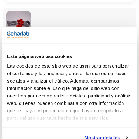
Diámetro
Altura (mm)
Pack (u.)
superior/Diámetro
20
1
Esta página web usa cookies
inferior (mm)
41/24
Las cookies de este sitio web se usan para personalizar
el contenido y los anuncios, ofrecer funciones de redes
Referencia
Envase
Precio
0002350011
Comprar
x u.
sociales y analizar el tráfico. Además, compartimos
información sobre el uso que haga del sitio web con
Disponibilidad
Ver stock
nuestros partners de redes sociales, publicidad y análisis
web, quienes pueden combinarla con otra información
que les haya proporcionado o que hayan recopilado a
partir del uso que haya hecho de sus servicios.
Mostrar detalles