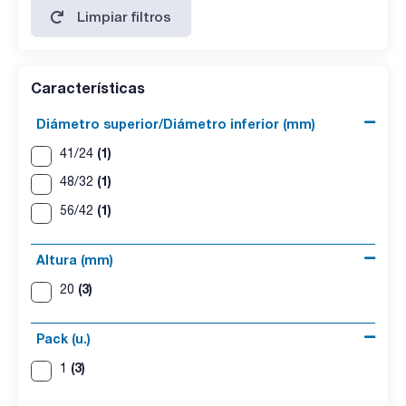
Limpiar filtros
Características
Diámetro superior/Diámetro inferior (mm)
(1)
41/24
(1)
48/32
(1)
56/42
Altura (mm)
(3)
20
Pack (u.)
(3)
1