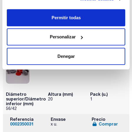
Diámetro
Altura (mm)
Pack (u.)
superior/Diámetro
20
1
inferior (mm)
Permitir todas
48/32
Referencia
Envase
Precio
0002350021
Comprar
x u.
Personalizar
Disponibilidad
Ver stock
Denegar
Diámetro
Altura (mm)
Pack (u.)
superior/Diámetro
20
1
inferior (mm)
56/42
Referencia
Envase
Precio
0002350031
Comprar
x u.