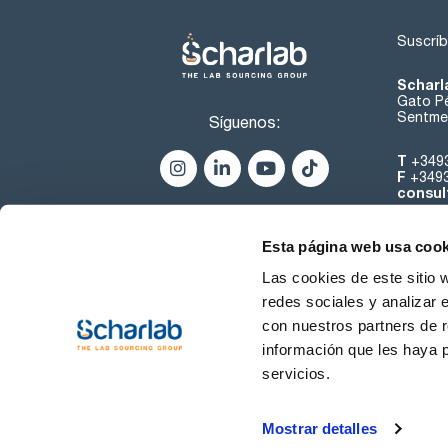
Suscríb
Scharl
Gato Pé
Sentmen
Síguenos:
T
+349
F
+349
consul
Esta página web usa cook
Las cookies de este sitio 
redes sociales y analizar 
con nuestros partners de r
Sobre 
información que les haya 
servicios.
Condiciones de uso
Cond
Mostrar detalles