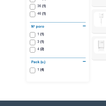
(1)
36
(1)
46
Nº poro
(1)
1
(1)
3
(2)
4
Pack (u.)
(4)
1