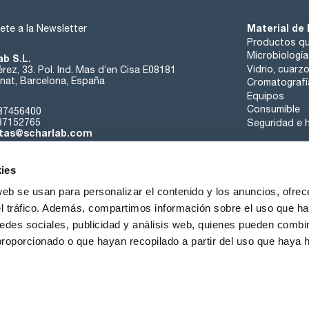
Material de 
ete a la Newsletter
Productos qu
Microbiología
ab S.L.
Vidrio, cuarz
rez, 33. Pol. Ind. Mas d’en Cisa E08181
at, Barcelona, España
Cromatografí
Equipos
Consumible
37456400
37152765
Seguridad e h
tas@scharlab.com
ies
web se usan para personalizar el contenido y los anuncios, ofrec
el tráfico. Además, compartimos información sobre el uso que ha
edes sociales, publicidad y análisis web, quienes pueden combin
nosotros
Eventos
Contacta
Noticias
Trabaja con nos
proporcionado o que hayan recopilado a partir del uso que haya
iciones de venta
Política de cookies
Política de privacidad