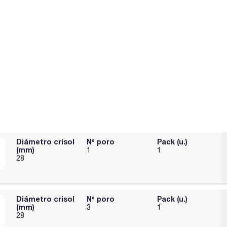
Diámetro crisol
Nº poro
Pack (u.)
(mm)
1
1
28
Diámetro crisol
Nº poro
Pack (u.)
(mm)
3
1
28