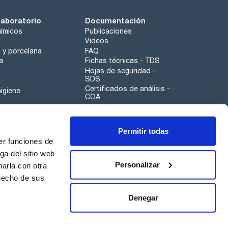
laboratorio
Documentación
ímicos
Publicaciones
Videos
o y porcelana
FAQ
a
Fichas técnicas - TDS
Hojas de seguridad -
SDS
Certificados de análisis -
igiene
COA
Aplicaciones
Tabla Periódica
Permitir todas
Scharlau leathergoods
er funciones de
Canal de denuncias
ga del sitio web
Personalizar
arla con otra
otros
 hecho de sus
Calidad
Sostenibilidad
Denegar