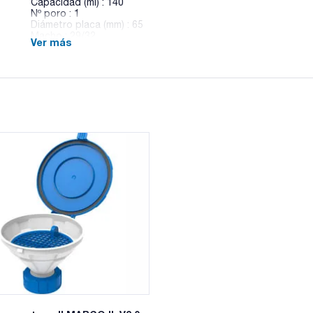
Capacidad (ml) : 140
Nº poro : 1
Diámetro placa (mm) : 65
Macho : 29/32
Ver más
Pack (u.) : 1
Embudos cilíndricos con placa porosa y esmerilado