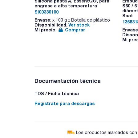
Silicona pasta A, EssentQ®, para
Embudo
engrase a alta temperatura
S60 / 6
diámet
SI00330100
Scat
Envase
: x 100 g :: Botella de plástico
136831
Disponibilidad
Ver stock
:
Mi precio
Comprar
Envase
:
Dispon
Mi pre
Documentación técnica
TDS / Ficha técnica
Regístrate para descargas
Los productos marcados con e