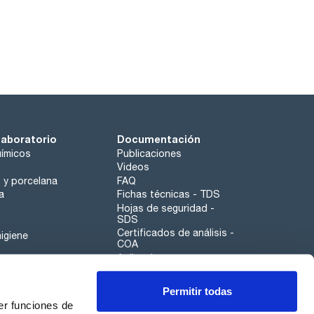
laboratorio
Documentación
ímicos
Publicaciones
Videos
o y porcelana
FAQ
a
Fichas técnicas - TDS
Hojas de seguridad -
SDS
Certificados de análisis -
igiene
COA
Aplicaciones
Tabla Periódica
Permitir todas
Scharlau leathergoods
er funciones de
Canal de denuncias