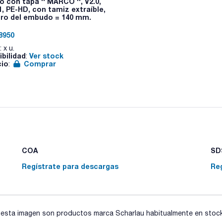
 con tapa '' MARCO '', V2.0,
1, PE-HD, con tamiz extraíble,
ro del embudo = 140 mm.
8950
: x u.
ibilidad
Ver stock
:
cio
Comprar
:
COA
SDS
Regístrate para descargas
Re
sta imagen son productos marca Scharlau habitualmente en stock, 