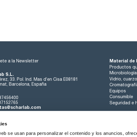
Material de 
ete a la Newsletter
Productos qu
Microbiología
ab S.L.
Vidrio, cuarz
rez, 33. Pol. Ind. Mas d’en Cisa E08181
at, Barcelona, España
Cromatografí
Equipos
Consumible
37456400
37152765
Seguridad e h
tas@scharlab.com
ies
web se usan para personalizar el contenido y los anuncios, ofrec