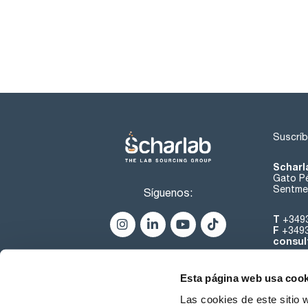
Suscríb
Scharl
Gato Pé
Sentmen
Síguenos:
T
+349
F
+349
consul
Esta página web usa cook
Las cookies de este sitio 