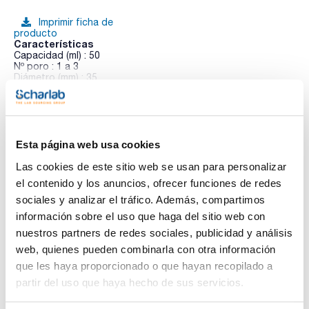
Imprimir ficha de
producto
Características
Capacidad (ml) : 50
Nº poro : 1 a 3
Diámetro (mm) : 35
Pack (u.) : 1
Ver más
IMPORTANTE: Indicar el nº correspondiente a la placa porosa
al final de la referencia, sustituyendo la 'X'.
Esta página web usa cookies
Documentación técnica
Las cookies de este sitio web se usan para personalizar
el contenido y los anuncios, ofrecer funciones de redes
TDS / Ficha técnica
COA
sociales y analizar el tráfico. Además, compartimos
Regístrate para
Regístrate para
información sobre el uso que haga del sitio web con
descargas
descargas
nuestros partners de redes sociales, publicidad y análisis
SDS/ Hoja de seguridad
web, quienes pueden combinarla con otra información
Regístrate para
que les haya proporcionado o que hayan recopilado a
descargas
partir del uso que haya hecho de sus servicios.
Los productos marcados con esta imagen son