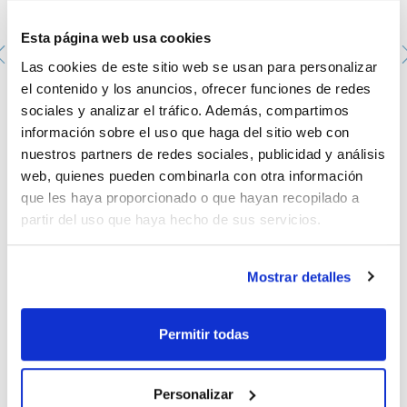
Esta página web usa cookies
Las cookies de este sitio web se usan para personalizar
el contenido y los anuncios, ofrecer funciones de redes
Brida de seguridad con unión roscada para oliva 8/9 y
sociales y analizar el tráfico. Además, compartimos
tubo de goma
información sobre el uso que haga del sitio web con
073-009919
nuestros partners de redes sociales, publicidad y análisis
Envase
: x u.
web, quienes pueden combinarla con otra información
Disponibilidad
Ver stock
:
Mi precio
Comprar
:
que les haya proporcionado o que hayan recopilado a
partir del uso que haya hecho de sus servicios.
Mostrar detalles
Documentación técnica
Permitir todas
TDS / Ficha técnica
COA
Regístrate para
Regístrate para
Personalizar
descargas
descargas