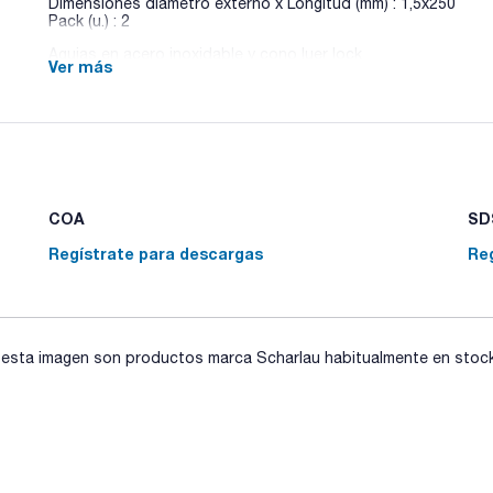
Dimensiones diámetro externo x Longitud (mm) : 1,5x250
Pack (u.) : 2
Agujas en acero inoxidable y cono luer lock
Ver más
COA
SDS
Regístrate para descargas
Re
sta imagen son productos marca Scharlau habitualmente en stock, 