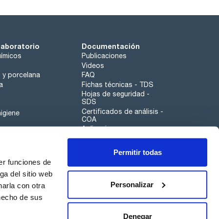
laboratorio
Documentación
ímicos
Publicaciones
Videos
o y porcelana
FAQ
a
Fichas técnicas - TDS
Hojas de seguridad -
SDS
Certificados de análisis -
igiene
COA
Aplicaciones
Tabla Periódica
Permitir todas
Scharlau leathergoods
er funciones de
Canal de denuncias
ga del sitio web
Personalizar
arla con otra
otros
 hecho de sus
Calidad
Sostenibilidad
Denegar