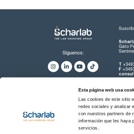
Suscríb
Scharl
Gato Pé
Sentmen
Síguenos:
T
+349
F
+349
consul
Esta página web usa cook
Las cookies de este sitio 
redes sociales y analizar 
con nuestros partners de r
Sobre 
información que les haya 
servicios.
Condiciones de uso
Cond