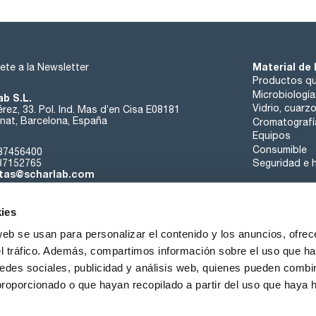
Material de 
ete a la Newsletter
Productos qu
Microbiología
ab S.L.
Vidrio, cuarz
rez, 33. Pol. Ind. Mas d’en Cisa E08181
at, Barcelona, España
Cromatografí
Equipos
Consumible
37456400
37152765
Seguridad e h
tas@scharlab.com
ies
web se usan para personalizar el contenido y los anuncios, ofrec
el tráfico. Además, compartimos información sobre el uso que ha
edes sociales, publicidad y análisis web, quienes pueden combin
nosotros
Eventos
Contacta
Noticias
Trabaja con nos
proporcionado o que hayan recopilado a partir del uso que haya
iciones de venta
Política de cookies
Política de privacidad