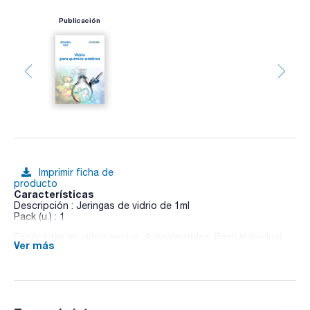
Publicación
Imprimir ficha de
producto
Características
Descripción : Jeringas de vidrio de 1ml
Pack (u.) : 1
Fabricadas en vidrio neutro. Autoclavables. Pack individual.
Ver más
Anillo ámbar en el piston.