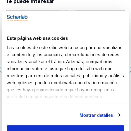
Te puede interesar
Esta página web usa cookies
Las cookies de este sitio web se usan para personalizar
el contenido y los anuncios, ofrecer funciones de redes
sociales y analizar el tráfico. Además, compartimos
información sobre el uso que haga del sitio web con
nuestros partners de redes sociales, publicidad y análisis
web, quienes pueden combinarla con otra información
Aguja en acero inox., cono luer lock de 1,8øx250
que les haya proporcionado o que hayan recopilado a
longitud mm., punta terminada en bisel
partir del uso que haya hecho de sus servicios.
500-000842
Envase
: x 2 u.
Disponibilidad
Ver stock
:
Mi precio
Comprar
:
Mostrar detalles