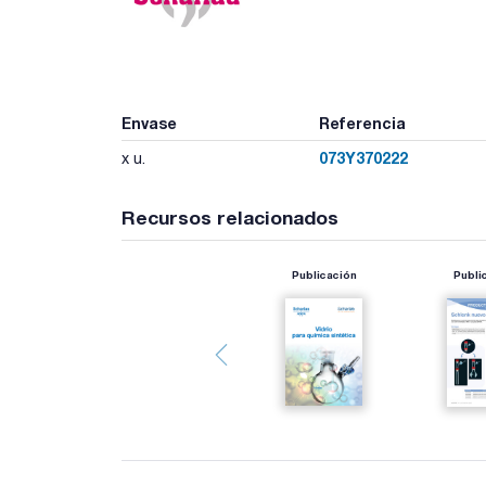
Envase
Referencia
073Y370222
x u.
Recursos relacionados
Publicación
Publi