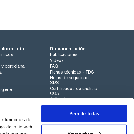
laboratorio
Documentación
ímicos
Publicaciones
Videos
o y porcelana
FAQ
a
Fichas técnicas - TDS
Hojas de seguridad -
SDS
Certificados de análisis -
igiene
COA
Aplicaciones
Tabla Periódica
Permitir todas
Scharlau leathergoods
er funciones de
Canal de denuncias
ga del sitio web
Personalizar
arla con otra