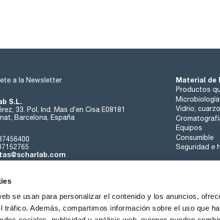
Material de 
ete a la Newsletter
Productos qu
Microbiología
ab S.L.
Vidrio, cuarz
rez, 33. Pol. Ind. Mas d’en Cisa E08181
at, Barcelona, España
Cromatografí
Equipos
Consumible
37456400
37152765
Seguridad e h
tas@scharlab.com
ies
web se usan para personalizar el contenido y los anuncios, ofrec
el tráfico. Además, compartimos información sobre el uso que ha
edes sociales, publicidad y análisis web, quienes pueden combin