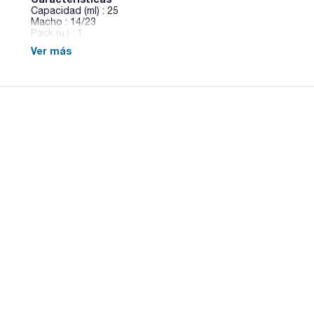
Capacidad (ml) : 25
Macho : 14/23
Pack (u.) : 1
Ver más
Tubo de nitrógeno Schlenk, esmerilado macho y llave young