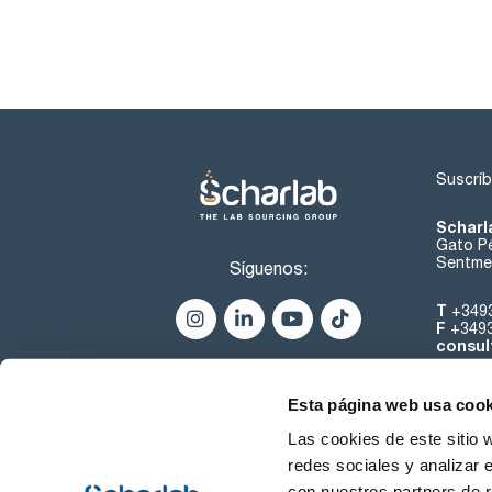
Suscríb
Scharl
Gato Pé
Sentmen
Síguenos:
T
+349
F
+349
consul
Esta página web usa cook
Las cookies de este sitio 
redes sociales y analizar 
con nuestros partners de r