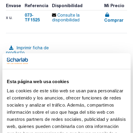
Envase
Referencia
Disponibilidad
Mi Precio
073-
Consulte la
x u.
TF1525
Comprar
disponibilidad
Imprimir ficha de
producto
Características
Capacidad (ml) : 5
Depósito (ml) : 300
Graduación (ml) : 1/50
Pack (u.) : 1
Ver más
Esta página web usa cookies
Las buretas Scharlau con depósito incorporado facilitan la
titulación continua sin recargas frecuentes, optimizando la
Las cookies de este sitio web se usan para personalizar
eficiencia en el laboratorio. Fabricadas en vidrio borosilicato
el contenido y los anuncios, ofrecer funciones de redes
de clase AS, cada una incluye su certificado de calibración
(Ex), número de lote, marcado indeleble y una franja
sociales y analizar el tráfico. Además, compartimos
Documentación técnica
Schellbach para una lectura precisa.
información sobre el uso que haga del sitio web con
Disponibles con tres modelos de llave:
- Llave cónica de PTFE
nuestros partners de redes sociales, publicidad y análisis
TDS / Ficha técnica
COA
- Llave de vidrio
web, quienes pueden combinarla con otra información
- Llave de punzón PTFE
Regístrate para
Regístrate para