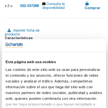
Consulte la
022-037288
x 2 u.
Comprar
disponibilidad
Imprimir ficha de
producto
Características
Capacidad (ml) : 50
Hembra : 14/23
Tolerancia (± ml) : 0,10
Pack (u.) : 2
Ver más
Matraces aforados, clase A, con tapón de vidrio, nº de lote y
Esta página web usa cookies
certificado de conformidad
Las cookies de este sitio web se usan para personalizar
el contenido y los anuncios, ofrecer funciones de redes
Documentación técnica
sociales y analizar el tráfico. Además, compartimos
información sobre el uso que haga del sitio web con
TDS / Ficha técnica
COA
nuestros partners de redes sociales, publicidad y análisis
Regístrate para
Regístrate para
web, quienes pueden combinarla con otra información
descargas
descargas
que les haya proporcionado o que hayan recopilado a
SDS/ Hoja de seguridad