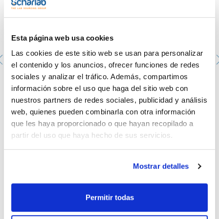
Esta página web usa cookies
Las cookies de este sitio web se usan para personalizar
el contenido y los anuncios, ofrecer funciones de redes
sociales y analizar el tráfico. Además, compartimos
Aspirador de pipetas Howorka de 20 ml
información sobre el uso que haga del sitio web con
0005273840
nuestros partners de redes sociales, publicidad y análisis
Envase
: x u.
web, quienes pueden combinarla con otra información
Disponibilidad
Ver stock
:
Mi precio
Comprar
:
que les haya proporcionado o que hayan recopilado a
partir del uso que haya hecho de sus servicios.
Mostrar detalles
Permitir todas
Documentación técnica