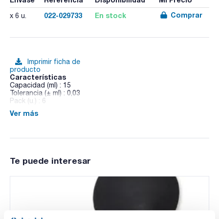
Comprar
022-029733
En stock
x 6 u.
Imprimir ficha de
producto
Características
Capacidad (ml) : 15
Tolerancia (± ml) : 0,03
Pack (u.) : 6
Ver más
Pipetas aforadas, dos aforos, clase AS, con nº de lote y
certificado de conformidad, vidrio AR-GLAS®
Te puede interesar