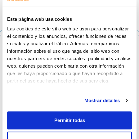
Esta página web usa cookies
Las cookies de este sitio web se usan para personalizar
el contenido y los anuncios, ofrecer funciones de redes
sociales y analizar el tráfico. Además, compartimos
información sobre el uso que haga del sitio web con
Howorka-Ball 50 ml Knabe
nuestros partners de redes sociales, publicidad y análisis
0005273841
web, quienes pueden combinarla con otra información
Envase
: x u.
Disponibilidad
Ver stock
:
que les haya proporcionado o que hayan recopilado a
Mi precio
Comprar
:
partir del uso que haya hecho de sus servicios.
Mostrar detalles
Documentación técnica
Permitir todas
TDS / Ficha técnica
COA