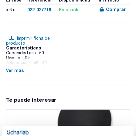
Comprar
022-027716
En stock
x 6 u.
Imprimir ficha de
producto
Características
Capacidad (ml) : 50
División : 0,5
Tolerancia (± ml) : 0,1
Pack (u.) : 6
Ver más
Pipetas graduadas, clase AS, tipo 3, vaciado total, con nº de
lote y certificado de conformidad, vidrio AR-GLAS®
Te puede interesar