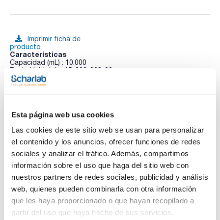
Imprimir ficha de
producto
Características
Capacidad (mL) : 10.000
Equiv. Heidolph : 15-300-003-22
Pack (u.) : 1
Ver más
Matraz de evaporación industrial de vidrio borosilicato 3.3
Schott Duran®, diseñado para ofrecer máxima resistencia
química y térmica en procesos exigentes. Compatible con
Esta página web usa cookies
rotavapores Heidolph Laborota, ideal para la evaporación
eficiente de disolventes a gran escala. Su calidad premium
Las cookies de este sitio web se usan para personalizar
garantiza durabilidad, seguridad y rendimiento superior en
Documentación técnica
aplicaciones industriales y de laboratorio.
el contenido y los anuncios, ofrecer funciones de redes
sociales y analizar el tráfico. Además, compartimos
TDS / Ficha técnica
COA
información sobre el uso que haga del sitio web con
Regístrate para
Regístrate para
nuestros partners de redes sociales, publicidad y análisis
descargas
descargas
web, quienes pueden combinarla con otra información
SDS/ Hoja de seguridad
que les haya proporcionado o que hayan recopilado a
Regístrate para
partir del uso que haya hecho de sus servicios.
descargas