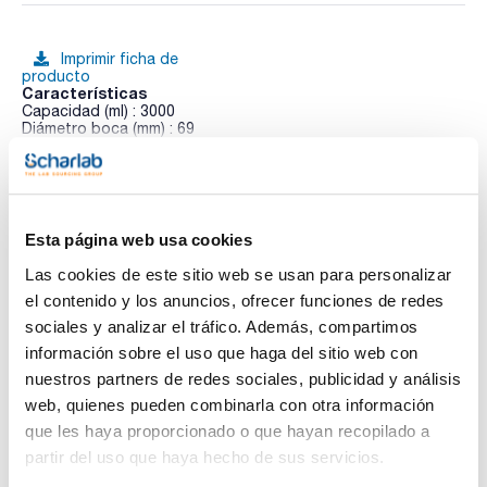
Imprimir ficha de
producto
Características
Capacidad (ml) : 3000
Diámetro boca (mm) : 69
Altura (mm) : 310
Doble escala graduada : No
Ver más
Retrace code : No
Pack (u.) : 1
Matraces Erlenmeyer boca ancha DIN 1773
Esta página web usa cookies
Las cookies de este sitio web se usan para personalizar
Documentación técnica
el contenido y los anuncios, ofrecer funciones de redes
TDS / Ficha técnica
COA
sociales y analizar el tráfico. Además, compartimos
información sobre el uso que haga del sitio web con
Regístrate para
Regístrate para
descargas
descargas
nuestros partners de redes sociales, publicidad y análisis
SDS/ Hoja de seguridad
web, quienes pueden combinarla con otra información
Regístrate para
que les haya proporcionado o que hayan recopilado a
descargas
partir del uso que haya hecho de sus servicios.