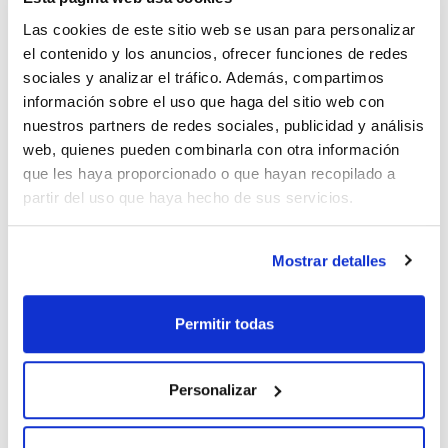
Las cookies de este sitio web se usan para personalizar
el contenido y los anuncios, ofrecer funciones de redes
Capacidad (ml)
Hembra
Pack (u.)
10
14/23
10
sociales y analizar el tráfico. Además, compartimos
información sobre el uso que haga del sitio web con
Referencia
Envase
Precio
nuestros partners de redes sociales, publicidad y análisis
073-100002
Comprar
x 10 u.
web, quienes pueden combinarla con otra información
Disponibilidad
que les haya proporcionado o que hayan recopilado a
Ver stock
partir del uso que haya hecho de sus servicios.
Mostrar detalles
Permitir todas
Capacidad (ml)
Hembra
Pack (u.)
25
14/23
10
Referencia
Envase
Precio
Personalizar
073-100003
Comprar
x 10 u.
Disponibilidad