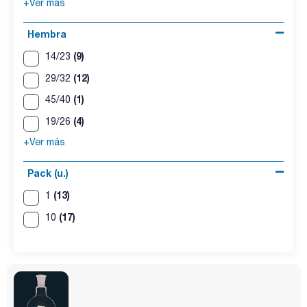
+Ver más
Hembra
(9)
14/23
(12)
29/32
(1)
45/40
(4)
19/26
+Ver más
Pack (u.)
(13)
1
(17)
10