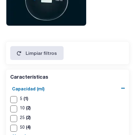
Limpiar filtros
Características
Capacidad (ml)
(1)
5
(2)
10
(2)
25
(4)
50