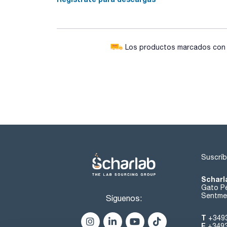
Los productos marcados con e
Suscríb
Scharl
Gato Pé
Sentmen
Síguenos:
T
+349
F
+349