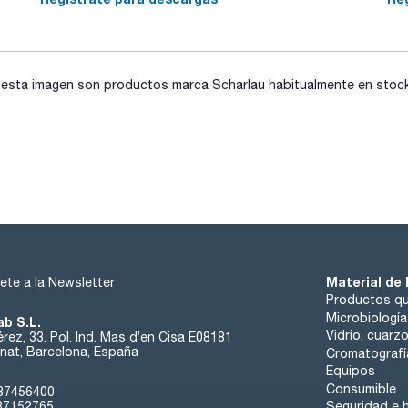
sta imagen son productos marca Scharlau habitualmente en stock, 
Material de 
ete a la Newsletter
Productos qu
Microbiología
ab S.L.
Vidrio, cuarz
rez, 33. Pol. Ind. Mas d’en Cisa E08181
at, Barcelona, España
Cromatografí
Equipos
Consumible
37456400
37152765
Seguridad e h