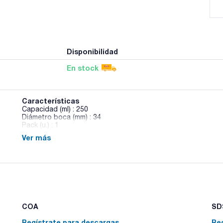
Disponibilidad
En stock
Características
Capacidad (ml) : 250
Diámetro boca (mm) : 34
Pack (u.) : 1
Ver más
Matraces esféricos, fondo plano, cuello estrecho DIN 1773
COA
SDS
Regístrate para descargas
Re