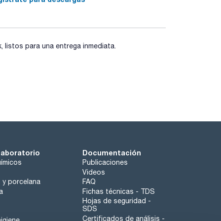
listos para una entrega inmediata.
laboratorio
Documentación
ímicos
Publicaciones
Videos
o y porcelana
FAQ
a
Fichas técnicas - TDS
Hojas de seguridad -
SDS
Certificados de análisis -
igiene