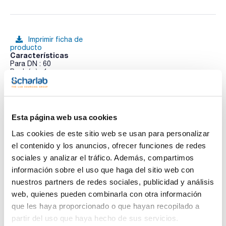
Imprimir ficha de
producto
Características
Para DN : 60
Pack (u.) : 1
Abrazadera para junta DN tipo Schott, con dos barras de
Ver más
fijación, de acero inoxidable
Esta página web usa cookies
Las cookies de este sitio web se usan para personalizar
Documentación técnica
el contenido y los anuncios, ofrecer funciones de redes
sociales y analizar el tráfico. Además, compartimos
TDS / Ficha técnica
COA
información sobre el uso que haga del sitio web con
Regístrate para
Regístrate para
nuestros partners de redes sociales, publicidad y análisis
descargas
descargas
web, quienes pueden combinarla con otra información
SDS/ Hoja de seguridad
que les haya proporcionado o que hayan recopilado a
Regístrate para
partir del uso que haya hecho de sus servicios.
descargas