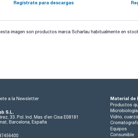
Regístrate para descargas
Re
sta imagen son productos marca Scharlau habitualmente en stock, 
Material de 
ete a la Newsletter
Productos qu
Microbiología
ab S.L.
Vidrio, cuarz
rez, 33. Pol. Ind. Mas d’en Cisa E08181
at, Barcelona, España
Cromatografí
Equipos
Consumible
37456400