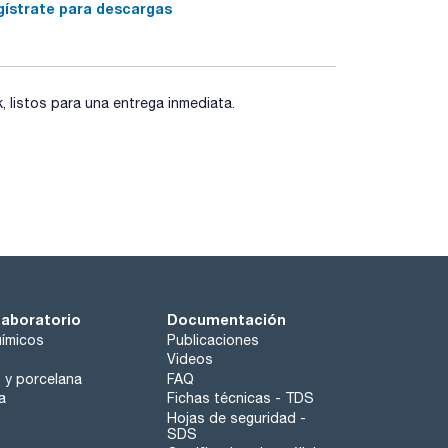
gístrate para descargas
listos para una entrega inmediata.
laboratorio
Documentación
ímicos
Publicaciones
Videos
o y porcelana
FAQ
a
Fichas técnicas - TDS
Hojas de seguridad -
SDS