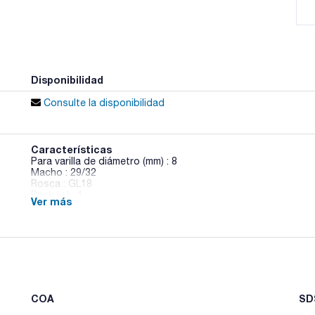
Disponibilidad
Consulte la disponibilidad
Características
Para varilla de diámetro (mm) : 8
Macho : 29/32
Rosca : GL18
Pack (u.) : 1
Ver más
Cierre de agitación de vidrio con rosca GL y macho inferior
COA
SDS