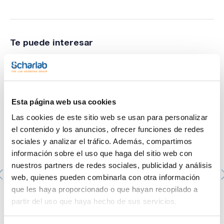
Reactores esféricos, con llave de PTFE, junta DN con
ranura tipo Schott
Te puede interesar
Esta página web usa cookies
Las cookies de este sitio web se usan para personalizar
el contenido y los anuncios, ofrecer funciones de redes
sociales y analizar el tráfico. Además, compartimos
información sobre el uso que haga del sitio web con
nuestros partners de redes sociales, publicidad y análisis
web, quienes pueden combinarla con otra información
Junta tórica, roja, recubierta con FEP, Para DN 100. Ø x
que les haya proporcionado o que hayan recopilado a
espesor (mm): 110 x 4
partir del uso que haya hecho de sus servicios.
073-JTR100
Envase
: x u.