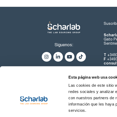
Suscríb
Scharl
Gato Pé
Sentmen
Síguenos:
T
+349
F
+349
consul
Esta página web usa cook
Las cookies de este sitio 
redes sociales y analizar 
con nuestros partners de r
Sobre 
información que les haya 
servicios.
Condiciones de uso
Cond