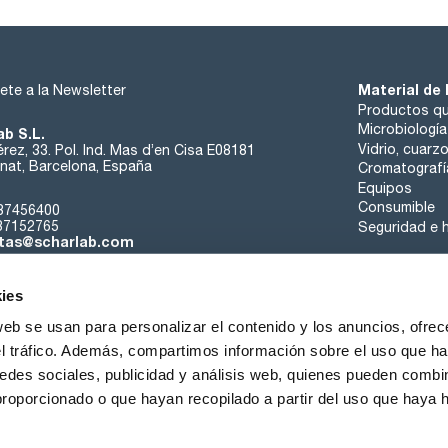
Material de 
ete a la Newsletter
Productos qu
Microbiología
ab S.L.
Vidrio, cuarz
rez, 33. Pol. Ind. Mas d’en Cisa E08181
at, Barcelona, España
Cromatografí
Equipos
Consumible
37456400
37152765
Seguridad e h
tas@scharlab.com
ies
web se usan para personalizar el contenido y los anuncios, ofrec
el tráfico. Además, compartimos información sobre el uso que ha
edes sociales, publicidad y análisis web, quienes pueden combin
nosotros
Eventos
Contacta
Noticias
Trabaja con nos
proporcionado o que hayan recopilado a partir del uso que haya
iciones de venta
Política de cookies
Política de privacidad