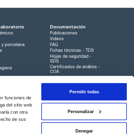
laboratorio
Documentación
ímicos
Publicaciones
Videos
o y porcelana
FAQ
a
Fichas técnicas - TDS
Hojas de seguridad -
SDS
Certificados de análisis -
igiene
COA
Aplicaciones
Tabla Periódica
Permitir todas
Scharlau leathergoods
er funciones de
Canal de denuncias
ga del sitio web
Personalizar
arla con otra
otros
 hecho de sus
Calidad
Sostenibilidad
Denegar