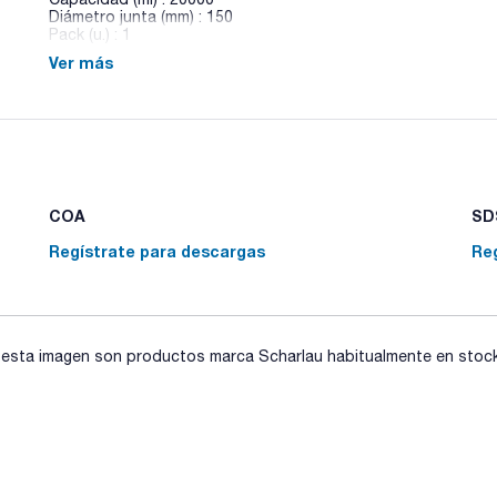
Diámetro junta (mm) : 150
Pack (u.) : 1
Ver más
Reactores esféricos, junta DN con ranura tipo Schott
COA
SDS
Regístrate para descargas
Re
sta imagen son productos marca Scharlau habitualmente en stock, 