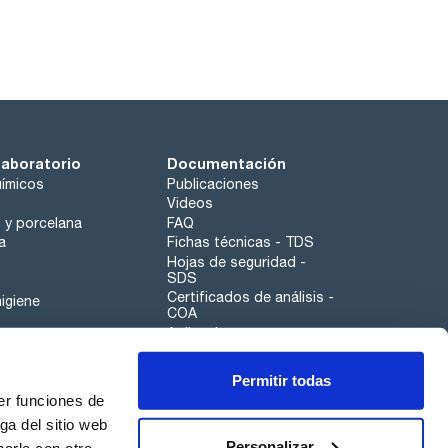
laboratorio
Documentación
ímicos
Publicaciones
Videos
o y porcelana
FAQ
a
Fichas técnicas - TDS
Hojas de seguridad -
SDS
Certificados de análisis -
igiene
COA
Aplicaciones
Tabla Periódica
Permitir todas
Scharlau leathergoods
er funciones de
Canal de denuncias
ga del sitio web
Personalizar