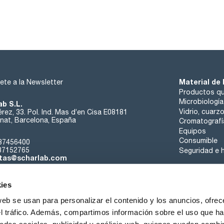
Material de 
ete a la Newsletter
Productos qu
Microbiología
ab S.L.
Vidrio, cuarz
rez, 33. Pol. Ind. Mas d’en Cisa E08181
at, Barcelona, España
Cromatografí
Equipos
Consumible
37456400
37152765
Seguridad e h
tas@scharlab.com
ies
web se usan para personalizar el contenido y los anuncios, ofrec
el tráfico. Además, compartimos información sobre el uso que ha