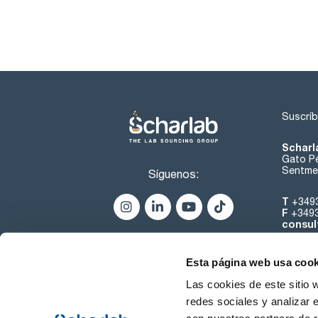
Suscríb
Scharl
Gato Pé
Sentmen
Síguenos:
T
+349
F
+349
consul
Esta página web usa cook
Las cookies de este sitio 
redes sociales y analizar 