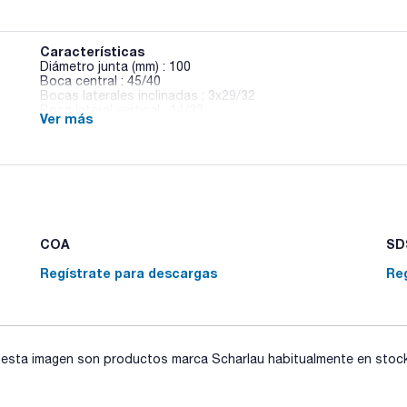
Características
Diámetro junta (mm) : 100
Boca central : 45/40
Bocas laterales inclinadas : 3x29/32
Boca lateral vertical : 14/23
Ver más
Pack (u.) : 1
Tapas para reactores con cinco bocas, junta plana FG
COA
SDS
Regístrate para descargas
Re
sta imagen son productos marca Scharlau habitualmente en stock, 