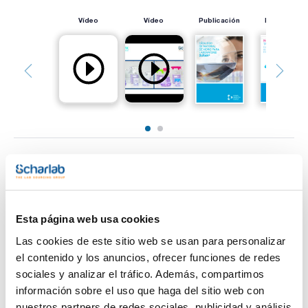
Vídeo
Vídeo
Publicación
Publicación
Imprimir ficha de
producto
Características
Color : Rosa fucsia
Tamaño : S/M/L
Esta página web usa cookies
Ideal para : Vasos de precipitado forma baja 50 mL-600 mL.
Vasos de precipitado forma alta 100 mL-1000 mL. Matraces
Las cookies de este sitio web se usan para personalizar
Ver más
Erlenmeyer desde 200 mL hasta 1000 mL
el contenido y los anuncios, ofrecer funciones de redes
Pack (u.) : 3
sociales y analizar el tráfico. Además, compartimos
En el laboratorio es un reto cubrir recipientes que no tienen
información sobre el uso que haga del sitio web con
tapas, recurriendo a soluciones improvisadas como papel de
aluminio, tapones de plástico o film elástico.
nuestros partners de redes sociales, publicidad y análisis