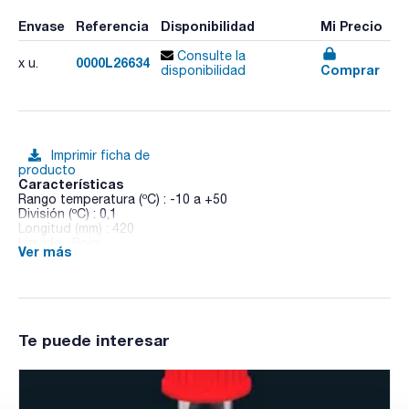
Envase
Referencia
Disponibilidad
Mi Precio
Consulte la
0000L26634
x u.
Comprar
disponibilidad
Imprimir ficha de
producto
Características
Rango temperatura (ºC) : -10 a +50
División (ºC) : 0,1
Longitud (mm) : 420
Líquido : Rojo
Ver más
Pack (u.) : 1
Termómetros de precisión, escala opal, immersión total
Te puede interesar