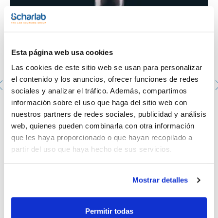
Esta página web usa cookies
Las cookies de este sitio web se usan para personalizar
el contenido y los anuncios, ofrecer funciones de redes
sociales y analizar el tráfico. Además, compartimos
información sobre el uso que haga del sitio web con
Macho con cabeza roscada GL, con tapón y junta, para
termómetro ó tubo. SCHARLAU. Macho: 14/23. Ø (mm):
nuestros partners de redes sociales, publicidad y análisis
GL 14 de 5,5 a 7mm
web, quienes pueden combinarla con otra información
073-000619
que les haya proporcionado o que hayan recopilado a
Envase
: x u.
partir del uso que haya hecho de sus servicios.
Disponibilidad
Ver stock
:
Mi precio
Comprar
:
Mostrar detalles
Permitir todas