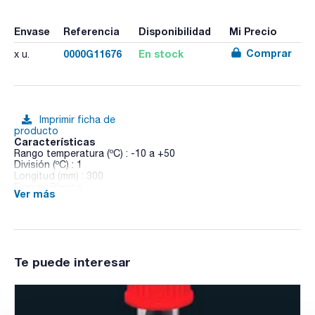
Envase
Referencia
Disponibilidad
Mi Precio
Comprar
0000G11676
En stock
x u.
Imprimir ficha de
producto
Características
Rango temperatura (ºC) : -10 a +50
División (ºC) : 1
Longitud (mm) : 300
Franja : Blanca
Ver más
Líquido : Rojo
Termómetro con certificado de fábrica : 000FG11676
Pack (u.) : 1
Termómetros escala varilla de uso general, calidad básica,
immersión 76mm, longitud 300mm
Te puede interesar