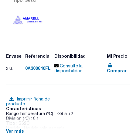
Tipo: S62C
Envase
Referencia
Disponibilidad
Mi Precio
Consulte la
0A300840FL
x u.
Comprar
disponibilidad
Imprimir ficha de
producto
Características
Rango temperatura (ºC) : -38 a +2
División (ºC) : 0,1
Tipo : S62C
Líquido : Líquido rojo especial
Ver más
Inmersión :