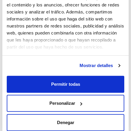
Envase
: x u.
el contenido y los anuncios, ofrecer funciones de redes
Disponibilidad
Ver stock
:
Mi precio
Comprar
:
sociales y analizar el tráfico. Además, compartimos
información sobre el uso que haga del sitio web con
nuestros partners de redes sociales, publicidad y análisis
web, quienes pueden combinarla con otra información
que les haya proporcionado o que hayan recopilado a
partir del uso que haya hecho de sus servicios.
Documentación técnica
Mostrar detalles
TDS / Ficha técnica
COA
Regístrate para
Regístrate para
descargas
descargas
Permitir todas
SDS/ Hoja de seguridad
Regístrate para
descargas
Personalizar
Los productos marcados con esta imagen son
productos marca Scharlau habitualmente en stock,
Denegar
listos para una entrega inmediata.