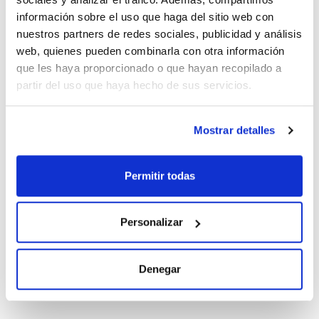
información sobre el uso que haga del sitio web con
nuestros partners de redes sociales, publicidad y análisis
web, quienes pueden combinarla con otra información
que les haya proporcionado o que hayan recopilado a
Documentación técnica
partir del uso que haya hecho de sus servicios.
TDS / Ficha técnica
COA
Regístrate para
Regístrate para
Mostrar detalles
descargas
descargas
SDS/ Hoja de seguridad
Regístrate para
Permitir todas
descargas
Personalizar
Los productos marcados con esta imagen son
productos marca Scharlau habitualmente en stock,
listos para una entrega inmediata.
Denegar