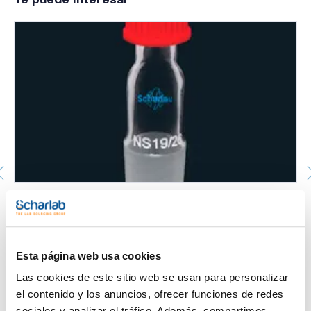
Macho con cabeza roscada GL, con tapón y junta, para
termómetro ó tubo. SCHARLAU. Macho: 14/23. Ø (mm):
GL 14 de 5,5 a 7mm
073-000619
Esta página web usa cookies
Envase
: x u.
Disponibilidad
Ver stock
:
Las cookies de este sitio web se usan para personalizar
Mi precio
Comprar
:
el contenido y los anuncios, ofrecer funciones de redes
sociales y analizar el tráfico. Además, compartimos