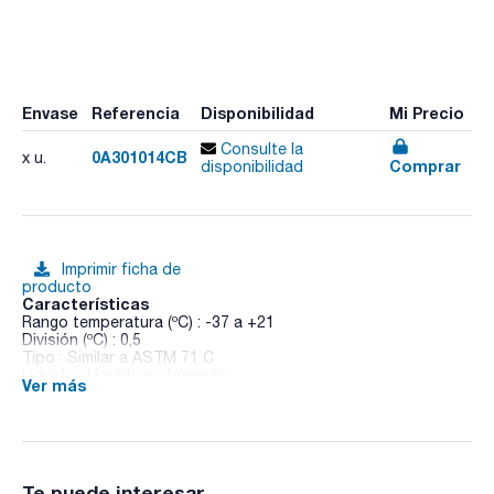
Envase
Referencia
Disponibilidad
Mi Precio
Consulte la
0A301014CB
x u.
Comprar
disponibilidad
Imprimir ficha de
producto
Características
Rango temperatura (ºC) : -37 a +21
División (ºC) : 0,5
Tipo : Similar a ASTM 71 C
Líquido : Líquido no húmedo
Ver más
Inmersión :
Termómetro con certificado de fábrica : -
Pack (u.) : 1
Termómetros según normas ASTM, sin certificado, franja
blanca
Te puede interesar