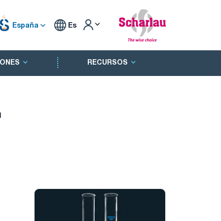
España
Es
ONES
RECURSOS
'