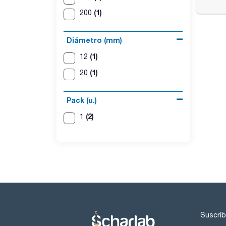
(1)
200
Diámetro (mm)
(1)
12
(1)
20
Pack (u.)
(2)
1
Suscríb