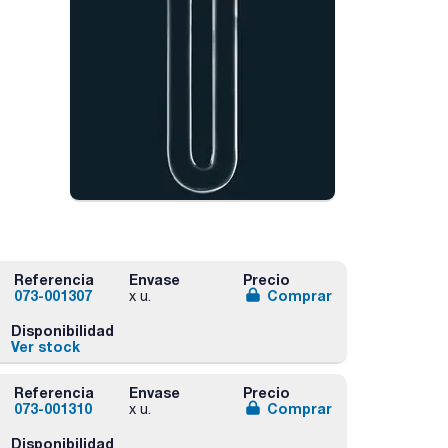
Referencia
Envase
Precio
073-001307
Comprar
x u.
Disponibilidad
Ver stock
Referencia
Envase
Precio
073-001310
Comprar
x u.
Disponibilidad