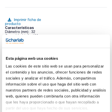
Imprimir ficha de
producto
Características
Diámetro (mm) : 32
Capacidad (ml) : 100
Longitud (mm) : 200
Pack (u.) : 1
Ver más
Tubos Nessler aforados con pico
Esta página web usa cookies
Las cookies de este sitio web se usan para personalizar
Documentación técnica
el contenido y los anuncios, ofrecer funciones de redes
sociales y analizar el tráfico. Además, compartimos
TDS / Ficha técnica
COA
información sobre el uso que haga del sitio web con
Regístrate para
Regístrate para
nuestros partners de redes sociales, publicidad y análisis
descargas
descargas
web, quienes pueden combinarla con otra información
SDS/ Hoja de seguridad
que les haya proporcionado o que hayan recopilado a
Regístrate para
partir del uso que haya hecho de sus servicios.
descargas