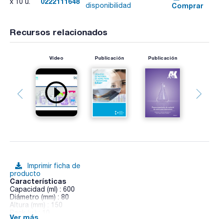
0222111648
x 10 u.
Comprar
disponibilidad
Recursos relacionados
Vídeo
Publicación
Publicación
Imprimir ficha de
producto
Características
Capacidad (ml) : 600
Diámetro (mm) : 80
Altura (mm) : 150
Pack (u.) : 10
Ver más