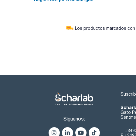
Los productos marcados con e
Suscríb
Scharl
Gato Pé
Sentmen
Síguenos:
T
+349
F
+349