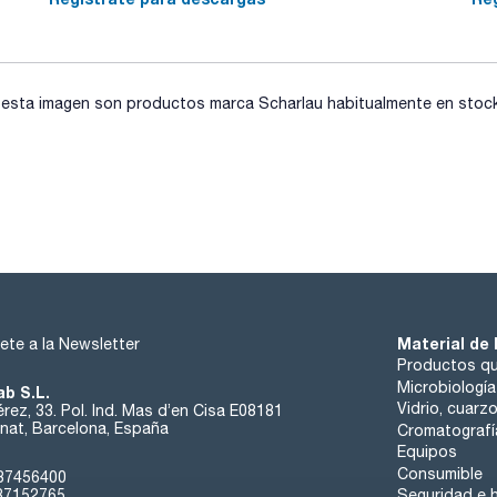
sta imagen son productos marca Scharlau habitualmente en stock, 
Material de 
ete a la Newsletter
Productos qu
Microbiología
ab S.L.
Vidrio, cuarz
rez, 33. Pol. Ind. Mas d’en Cisa E08181
at, Barcelona, España
Cromatografí
Equipos
Consumible
37456400
37152765
Seguridad e h