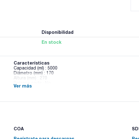
Disponibilidad
En stock
Características
Capacidad (ml) : 5000
Diámetro (mm) : 170
Altura (mm) : 270
Retrace code : No
Ver más
Doble escala graduada : No
Pack (u.) : 1
Vasos de precipitado, forma baja, graduado, vidrio borosilic
COA
SDS
Regístrate para descargas
Re