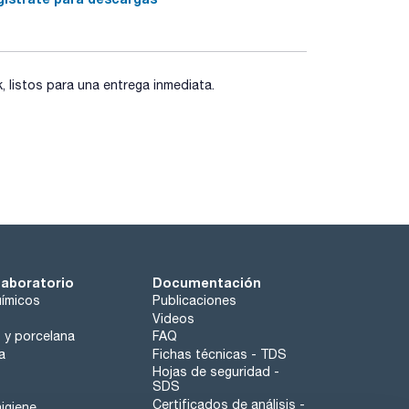
listos para una entrega inmediata.
laboratorio
Documentación
ímicos
Publicaciones
Videos
o y porcelana
FAQ
a
Fichas técnicas - TDS
Hojas de seguridad -
SDS
Certificados de análisis -
igiene