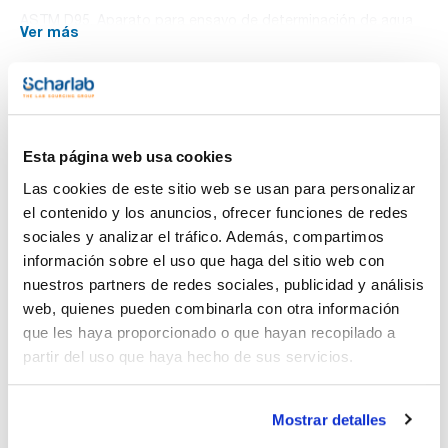
ASTM D95. Aparato para ensayo de determinación de agua
Ver más
en productos del petróleo por destilación.
Documentación técnica
Esta página web usa cookies
TDS / Ficha técnica
COA
Las cookies de este sitio web se usan para personalizar
Regístrate para
Regístrate para
el contenido y los anuncios, ofrecer funciones de redes
descargas
descargas
SDS/ Hoja de seguridad
sociales y analizar el tráfico. Además, compartimos
información sobre el uso que haga del sitio web con
Regístrate para
descargas
nuestros partners de redes sociales, publicidad y análisis
web, quienes pueden combinarla con otra información
que les haya proporcionado o que hayan recopilado a
Los productos marcados con esta imagen son
partir del uso que haya hecho de sus servicios.
productos marca Scharlau habitualmente en stock,
listos para una entrega inmediata.
Mostrar detalles