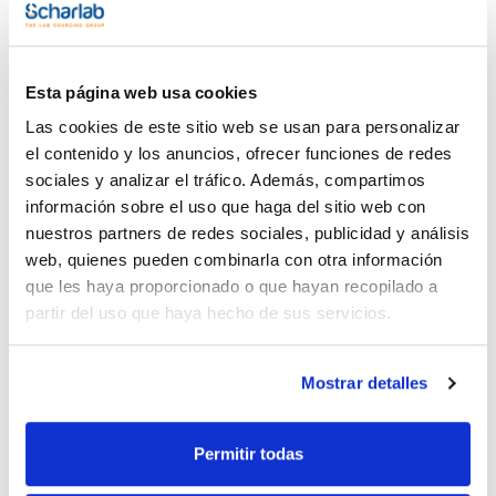
Documentación técnica
Esta página web usa cookies
Las cookies de este sitio web se usan para personalizar
TDS / Ficha técnica
COA
el contenido y los anuncios, ofrecer funciones de redes
Regístrate para
Regístrate para
sociales y analizar el tráfico. Además, compartimos
descargas
descargas
SDS/ Hoja de seguridad
información sobre el uso que haga del sitio web con
nuestros partners de redes sociales, publicidad y análisis
Regístrate para
descargas
web, quienes pueden combinarla con otra información
que les haya proporcionado o que hayan recopilado a
partir del uso que haya hecho de sus servicios.
Los productos marcados con esta imagen son
productos marca Scharlau habitualmente en stock,
listos para una entrega inmediata.
Mostrar detalles
Permitir todas