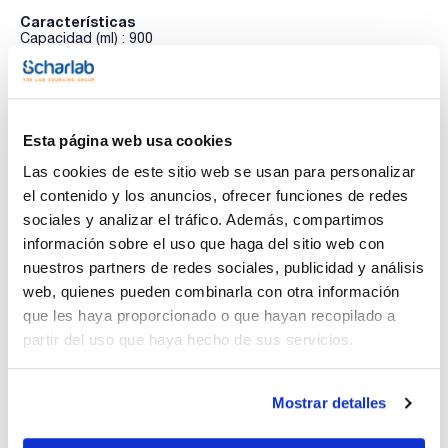
Características
Capacidad (ml) : 900
Diámetro (mm) : 140
Altura (mm) : 75
Pack (u.) : 1
Ver más
Esta página web usa cookies
Las cookies de este sitio web se usan para personalizar
Documentación técnica
el contenido y los anuncios, ofrecer funciones de redes
sociales y analizar el tráfico. Además, compartimos
TDS / Ficha técnica
COA
información sobre el uso que haga del sitio web con
Regístrate para
Regístrate para
nuestros partners de redes sociales, publicidad y análisis
descargas
descargas
web, quienes pueden combinarla con otra información
SDS/ Hoja de seguridad
que les haya proporcionado o que hayan recopilado a
Regístrate para
partir del uso que haya hecho de sus servicios.
descargas
Mostrar detalles
Los productos marcados con esta imagen son
productos marca Scharlau habitualmente en stock,
listos para una entrega inmediata.