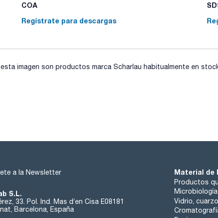
COA
SDS
Regístrate para descargas
Re
sta imagen son productos marca Scharlau habitualmente en stock, 
Material de 
ete a la Newsletter
Productos qu
Microbiología
ab S.L.
Vidrio, cuarz
rez, 33. Pol. Ind. Mas d’en Cisa E08181
at, Barcelona, España
Cromatografí