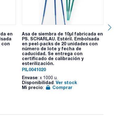
ada en
Asa de siembra de 10µl fabricada en
Frascos ISO 
lsada
PS. SCHARLAU. Estéril. Embolsada
code y dobl
s con
en peel-packs de 20 unidades con
SCHARLAU. Ca
número de lote y fecha de
ISO: GL45, c
caducidad. Se entrega con
vertido colo
certificado de calibración y
0033799005
esterilización.
Envase
: x u.
PIL0041020
Disponibilid
Envase
Mi precio
: x 1000 u.
:
Disponibilidad
Ver stock
:
Mi precio
Comprar
: