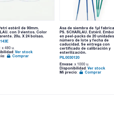
etri estéril de 90mm.
Asa de siembra de 1µl fabric
AU. con 3 vientos. Color
PS. SCHARLAU. Estéril. Embo
rente. 20u. X 24 bolsas.
en peel-packs de 20 unidade
número de lote y fecha de
143E
caducidad. Se entrega con
: x 480 u.
certificado de calibración y
ibilidad
Ver stock
:
esterilización.
cio
Comprar
:
PIL0030120
Envase
: x 1000 u.
Disponibilidad
Ver stock
:
Mi precio
Comprar
: