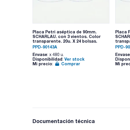
Placa Petri aséptica de 90mm.
Placa P
SCHARLAU. con 3 vientos. Color
SCHARL
transparente. 20u. X 24 bolsas.
transpa
PPD-90143A
PPD-90
Envase
Envase
: x 480 u.
Disponibilidad
Ver stock
Dispon
:
Mi precio
Comprar
Mi pre
:
Documentación técnica