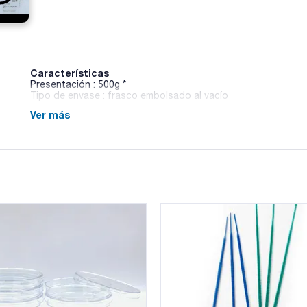
Características
Presentación : 500g *
Tipo de envase : frasco embolsado al vacío
Ver más