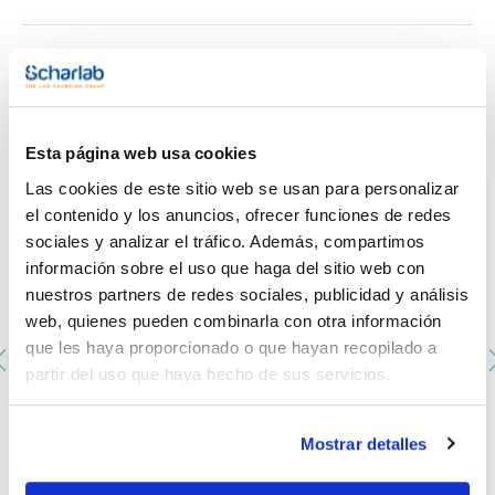
Te puede interesar
Esta página web usa cookies
Las cookies de este sitio web se usan para personalizar
el contenido y los anuncios, ofrecer funciones de redes
sociales y analizar el tráfico. Además, compartimos
información sobre el uso que haga del sitio web con
nuestros partners de redes sociales, publicidad y análisis
web, quienes pueden combinarla con otra información
que les haya proporcionado o que hayan recopilado a
partir del uso que haya hecho de sus servicios.
Anillas marcadas (Bottle tag) de silicona. DURAN®.
Rosca: GL 45. Color: 8 colores (2 de cada)
D292432904
Mostrar detalles
Envase
: x 16u.
Disponibilidad
Ver stock
: