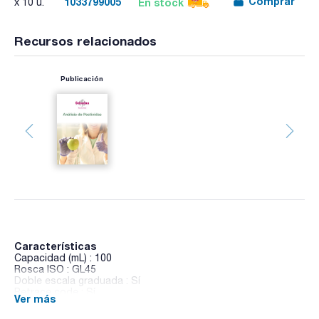
Comprar
1033799005
En stock
x 10 u.
Recursos relacionados
Publicación
Características
Capacidad (mL) : 100
Rosca ISO : GL45
Doble escala graduada : Sí
Retrace code : Sí
Ver más
Pack (u.) : 10